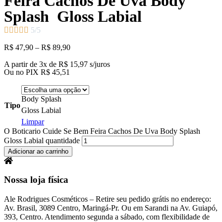
Feira Cachos De Uva Body
Splash Gloss Labial





5/5
R$
47,90
–
R$
89,90
A partir de 3x de
R$
15,97
s/juros
Ou no PIX
R$
45,51
Body Splash
Tipo
Gloss Labial
Limpar
O Boticario Cuide Se Bem Feira Cachos De Uva Body Splash
Gloss Labial quantidade
Adicionar ao carrinho
Nossa loja física
Ale Rodrigues Cosméticos – Retire seu pedido grátis no endereço:
Av. Brasil, 3089 Centro, Maringá-Pr. Ou em Sarandi na
Av. Guiapó,
393, Centro.
Atendimento segunda a sábado, com flexibilidade de