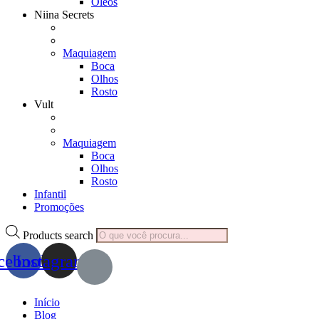
Óleos
Niina Secrets
Maquiagem
Boca
Olhos
Rosto
Vult
Maquiagem
Boca
Olhos
Rosto
Infantil
Promoções
Products search
cebook
Instagram
Início
Blog