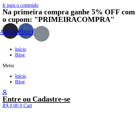
Ir para o conteúdo
Na primeira compra ganhe 5% OFF com
o cupom: "PRIMEIRACOMPRA"
stagram
Facebook
Início
Blog
Menu
Início
Blog
Entre ou Cadastre-se
R$
0,00
0
Cart