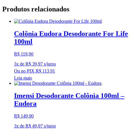
Produtos relacionados
Colônia Eudora Desodorante For Life
100ml
R$
119,90
3x de
R$
39,97
s/juros
Ou no PIX
R$
113,91
Leia mais
Imensi Desodorante Colônia 100ml –
Eudora
R$
149,90
3x de
R$
49,97
s/juros