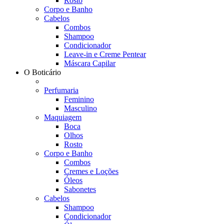
Rosto
Corpo e Banho
Cabelos
Combos
Shampoo
Condicionador
Leave-in e Creme Pentear
Máscara Capilar
O Boticário
Perfumaria
Feminino
Masculino
Maquiagem
Boca
Olhos
Rosto
Corpo e Banho
Combos
Cremes e Loções
Óleos
Sabonetes
Cabelos
Shampoo
Condicionador