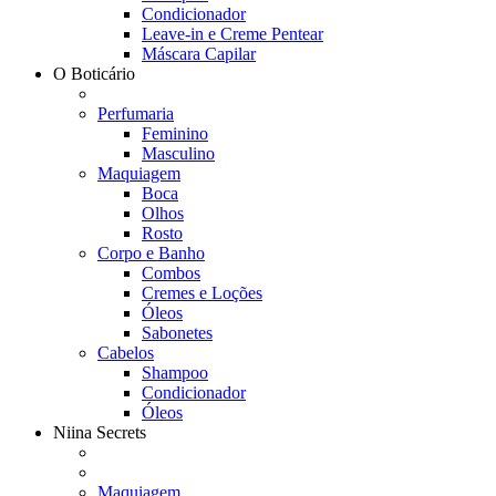
Condicionador
Leave-in e Creme Pentear
Máscara Capilar
O Boticário
Perfumaria
Feminino
Masculino
Maquiagem
Boca
Olhos
Rosto
Corpo e Banho
Combos
Cremes e Loções
Óleos
Sabonetes
Cabelos
Shampoo
Condicionador
Óleos
Niina Secrets
Maquiagem