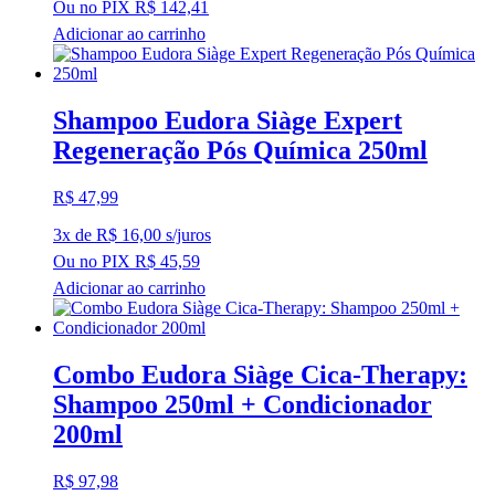
Ou no PIX
R$
142,41
Adicionar ao carrinho
Shampoo Eudora Siàge Expert
Regeneração Pós Química 250ml
R$
47,99
3x de
R$
16,00
s/juros
Ou no PIX
R$
45,59
Adicionar ao carrinho
Combo Eudora Siàge Cica-Therapy:
Shampoo 250ml + Condicionador
200ml
R$
97,98