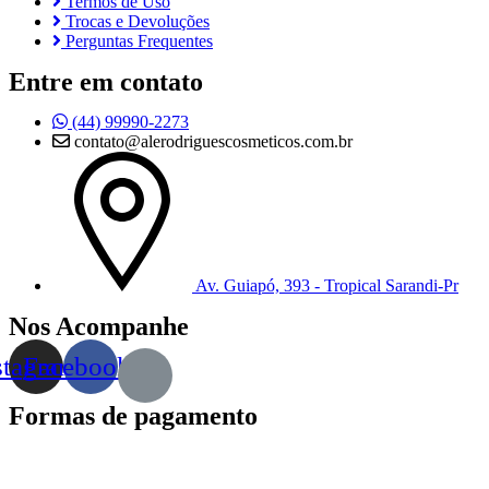
Termos de Uso
Trocas e Devoluções
Perguntas Frequentes
Entre em contato
(44) 99990-2273
contato@alerodriguescosmeticos.com.br
Av. Guiapó, 393 - Tropical Sarandi-Pr
Nos Acompanhe
stagram
Facebook
Formas de pagamento