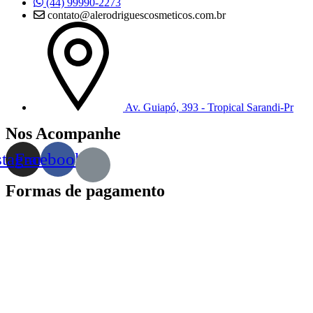
(44) 99990-2273
contato@alerodriguescosmeticos.com.br
Av. Guiapó, 393 - Tropical Sarandi-Pr
Nos Acompanhe
stagram
Facebook
Formas de pagamento