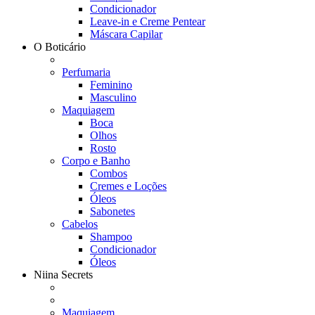
Condicionador
Leave-in e Creme Pentear
Máscara Capilar
O Boticário
Perfumaria
Feminino
Masculino
Maquiagem
Boca
Olhos
Rosto
Corpo e Banho
Combos
Cremes e Loções
Óleos
Sabonetes
Cabelos
Shampoo
Condicionador
Óleos
Niina Secrets
Maquiagem