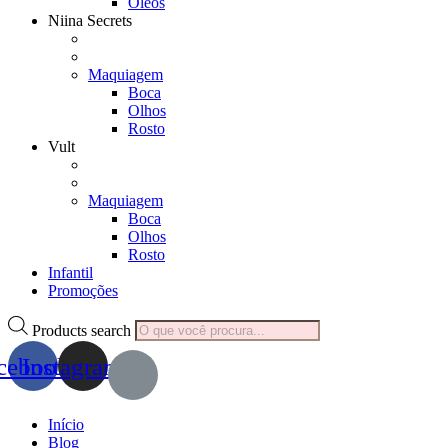
Óleos
Niina Secrets
Maquiagem
Boca
Olhos
Rosto
Vult
Maquiagem
Boca
Olhos
Rosto
Infantil
Promoções
Products search
cebook
Instagram
Início
Blog