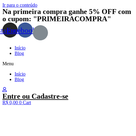
Ir para o conteúdo
Na primeira compra ganhe 5% OFF com
o cupom: "PRIMEIRACOMPRA"
stagram
Facebook
Início
Blog
Menu
Início
Blog
Entre ou Cadastre-se
R$
0,00
0
Cart