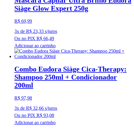
Máscara Capilar Ultra Brilho Eudora
Siàge Glow Expert 250g
R$
69,99
3x de
R$
23,33
s/juros
Ou no PIX
R$
66,49
Adicionar ao carrinho
Combo Eudora Siàge Cica-Therapy:
Shampoo 250ml + Condicionador
200ml
R$
97,98
3x de
R$
32,66
s/juros
Ou no PIX
R$
93,08
Adicionar ao carrinho