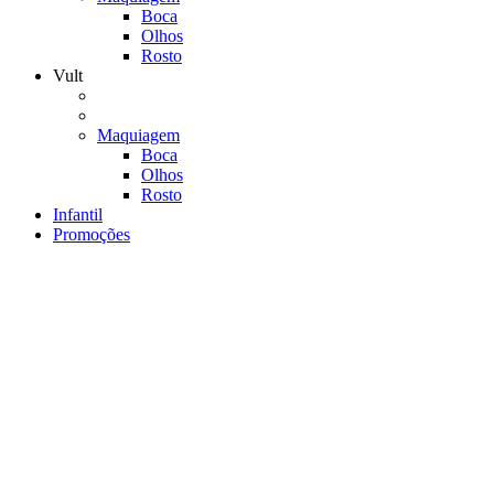
Boca
Olhos
Rosto
Vult
Maquiagem
Boca
Olhos
Rosto
Infantil
Promoções