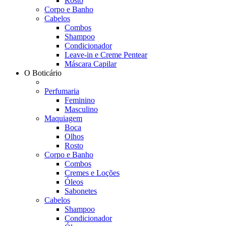
Rosto
Corpo e Banho
Cabelos
Combos
Shampoo
Condicionador
Leave-in e Creme Pentear
Máscara Capilar
O Boticário
Perfumaria
Feminino
Masculino
Maquiagem
Boca
Olhos
Rosto
Corpo e Banho
Combos
Cremes e Loções
Óleos
Sabonetes
Cabelos
Shampoo
Condicionador