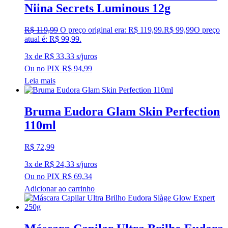
Niina Secrets Luminous 12g
R$
119,99
O preço original era: R$ 119,99.
R$
99,99
O preço
atual é: R$ 99,99.
3x de
R$
33,33
s/juros
Ou no PIX
R$
94,99
Leia mais
Bruma Eudora Glam Skin Perfection
110ml
R$
72,99
3x de
R$
24,33
s/juros
Ou no PIX
R$
69,34
Adicionar ao carrinho