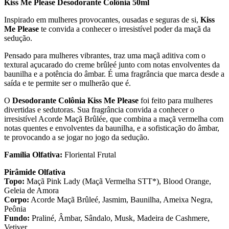
Kiss Me Please Desodorante Colônia 50ml
Inspirado em mulheres provocantes, ousadas e seguras de si,
Kiss
Me Please
te convida a conhecer o irresistível poder da maçã da
sedução.
Pensado para mulheres vibrantes, traz uma maçã aditiva com o
textural açucarado do creme brûleé junto com notas envolventes da
baunilha e a potência do âmbar. É uma fragrância que marca desde a
saída e te permite ser o mulherão que é.
O
Desodorante Colônia Kiss Me Please
foi feito para mulheres
divertidas e sedutoras. Sua fragrância convida a conhecer o
irresistível Acorde Maçã Brûlée, que combina a maçã vermelha com
notas quentes e envolventes da baunilha, e a sofisticação do âmbar,
te provocando a se jogar no jogo da sedução.
Família Olfativa:
Floriental Frutal
Pirâmide Olfativa
Topo:
Maçã Pink Lady (Maçã Vermelha STT*), Blood Orange,
Geleia de Amora
Corpo:
Acorde Maçã Brûleé, Jasmim, Baunilha, Ameixa Negra,
Peônia
Fundo:
Praliné, Âmbar, Sândalo, Musk, Madeira de Cashmere,
Vetiver